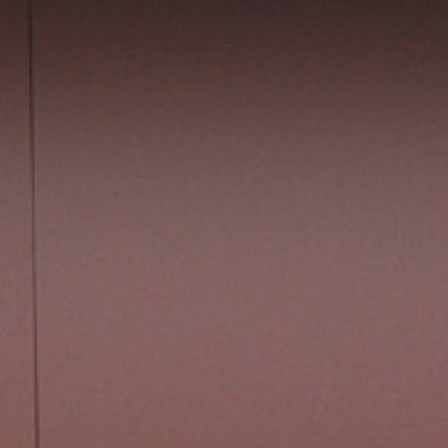
회
사
소
개
찾
아
오
시
는
길
작
업
진
행
절