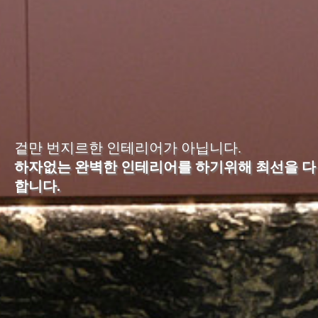
차
견
적
문
의
포
트
폴
리
오
겉만 번지르한 인테리어가 아닙니다.
하자없는 완벽한 인테리어를 하기위해 최선을 다
YOUTUBE
합니다.