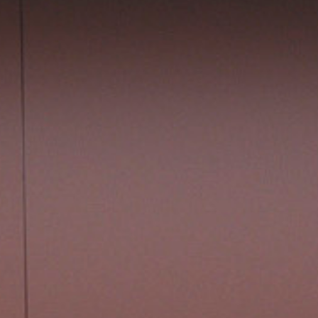
회
사
소
개
찾
아
오
시
는
길
작
업
진
행
절