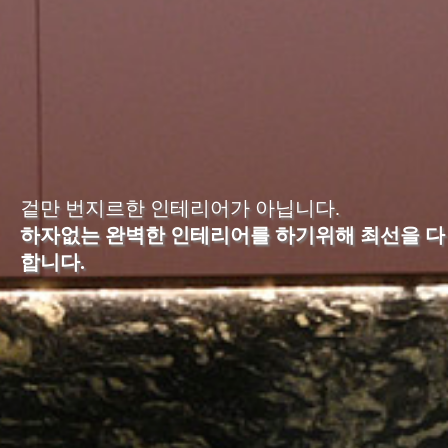
차
견
적
문
의
포
트
폴
리
오
겉만 번지르한 인테리어가 아닙니다.
하자없는 완벽한 인테리어를 하기위해 최선을 다
YOUTUBE
합니다.