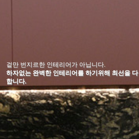
차
견
적
문
의
포
트
폴
리
오
겉만 번지르한 인테리어가 아닙니다.
하자없는 완벽한 인테리어를 하기위해 최선을 다
YOUTUBE
합니다.