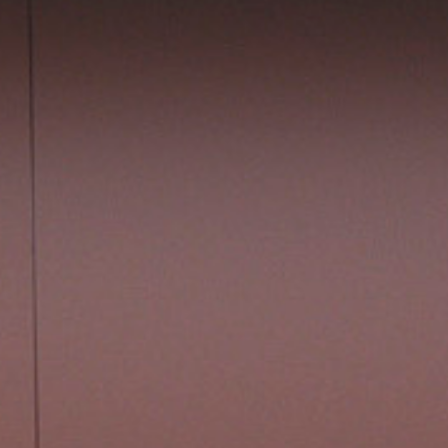
회
사
소
개
찾
아
오
시
는
길
작
업
진
행
절