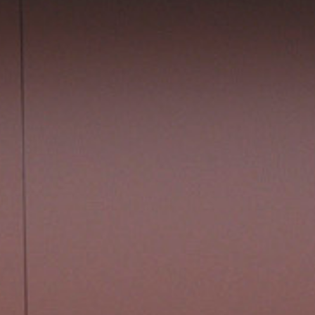
회
사
소
개
찾
아
오
시
는
길
작
업
진
행
절