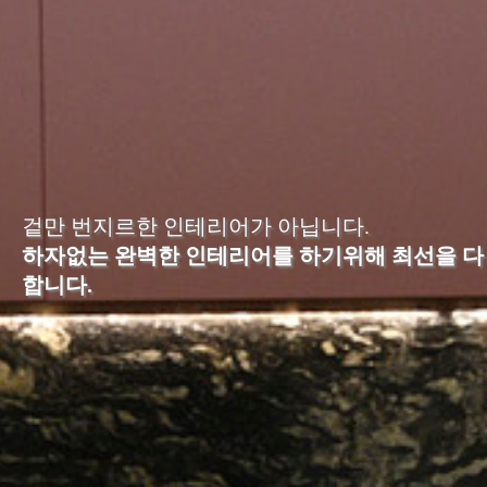
차
견
적
문
의
포
트
폴
리
오
겉만 번지르한 인테리어가 아닙니다.
하자없는 완벽한 인테리어를 하기위해 최선을 다
YOUTUBE
합니다.